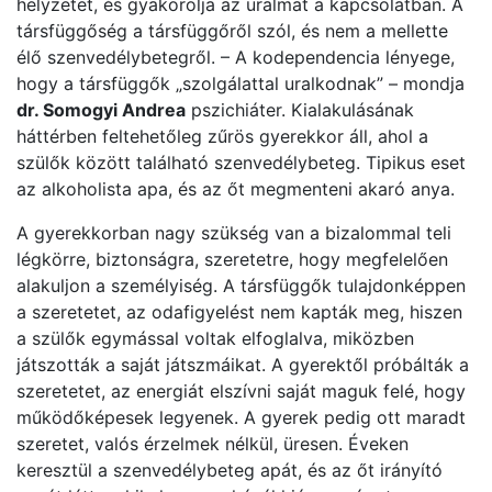
helyzetet, és gyakorolja az uralmat a kapcsolatban. A
társfüggőség a társfüggőről szól, és nem a mellette
élő szenvedélybetegről. – A kodependencia lényege,
hogy a társfüggők „szolgálattal uralkodnak” – mondja
dr. Somogyi Andrea
pszichiáter. Kialakulásának
háttérben feltehetőleg zűrös gyerekkor áll, ahol a
szülők között található szenvedélybeteg. Tipikus eset
az alkoholista apa, és az őt megmenteni akaró anya.
A gyerekkorban nagy szükség van a bizalommal teli
légkörre, biztonságra, szeretetre, hogy megfelelően
alakuljon a személyiség. A társfüggők tulajdonképpen
a szeretetet, az odafigyelést nem kapták meg, hiszen
a szülők egymással voltak elfoglalva, miközben
játszották a saját játszmáikat. A gyerektől próbálták a
szeretetet, az energiát elszívni saját maguk felé, hogy
működőképesek legyenek. A gyerek pedig ott maradt
szeretet, valós érzelmek nélkül, üresen. Éveken
keresztül a szenvedélybeteg apát, és az őt irányító