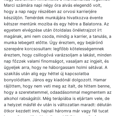
Marci számára napi négy óra alvás elegendő volt,
hogy a nap nagy részében az orvosi karrierjére
készüljön. Temérdek munkájára hivatkozva évente
kétszer mentünk moziba és egy hétre a Balatonra. Az
egyetem elvégzése után ötoldalas önéletrajzot írt
magának, ami nem csoda, mindig a karrier, a tanulás, a
munka lebegett előtte. Úgy éreztem, egy bejárónő
szerepére korcsosultam: legfőbb kötelességemnek
éreztem, hogy csillogóvá varázsoljam a lakást, minden
nap főzzek valami finomságot, vasaljam az ingjeit, és
ügyeljek arra, hogy ne háborgassam holmi sétával. A
szakítás után alig egy héttel új kapcsolatba
bonyolódtam. János egy kiadónál dolgozott. Hamar
rájöttem, hogy nem veti meg az italt, de hittem benne,
hogy a szeretetemmel, odaadásommal megmentem az
alkohol rabságától. Még terápiába is eljártam vele, de
a helyzet másfél év után is változatlan maradt: délután
ötkor kezdett inni, hajnali háromra már vagy fél tucat