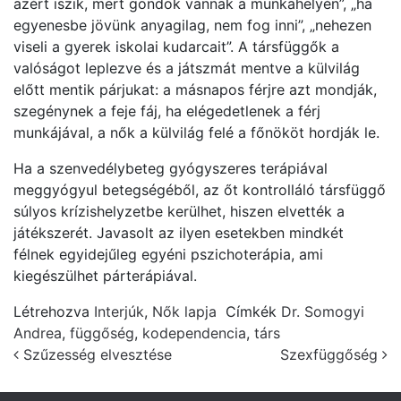
azért iszik, mert gondok vannak a munkahelyén”, „ha
egyenesbe jövünk anyagilag, nem fog inni”, „nehezen
viseli a gyerek iskolai kudarcait”. A társfüggők a
valóságot leplezve és a játszmát mentve a külvilág
előtt mentik párjukat: a másnapos férjre azt mondják,
szegénynek a feje fáj, ha elégedetlenek a férj
munkájával, a nők a külvilág felé a főnököt hordják le.
Ha a szenvedélybeteg gyógyszeres terápiával
meggyógyul betegségéből, az őt kontrolláló társfüggő
súlyos krízishelyzetbe kerülhet, hiszen elvették a
játékszerét. Javasolt az ilyen esetekben mindkét
félnek egyidejűleg egyéni pszichoterápia, ami
kiegészülhet párterápiával.
Létrehozva
Interjúk
,
Nők lapja
Címkék
Dr. Somogyi
Andrea
,
függőség
,
kodependencia
,
társ
Post navigation
Szűzesség elvesztése
Szexfüggőség