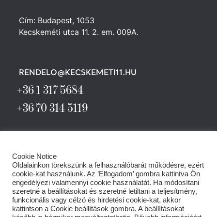
Cím: Budapest, 1053
Kecskeméti utca 11. 2. em. 009A.
RENDELO@KECSKEMETI11.HU
+36 1 317 5684
+36 70 314 5119
Cookie Notice
Oldalainkon törekszünk a felhasználóbarát működésre, ezért
cookie-kat használunk. Az ’Elfogadom’ gombra kattintva Ön
engedélyezi valamennyi cookie használatát. Ha módosítani
szeretné a beállításokat és szeretné letiltani a teljesítmény,
funkcionális vagy célzó és hirdetési cookie-kat, akkor
kattintson a Cookie beállítások gombra. A beállításokat