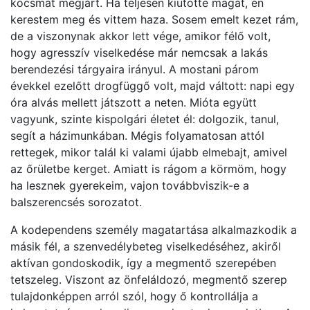
kocsmát megjárt. Ha teljesen kiütötte magát, én
kerestem meg és vittem haza. Sosem emelt kezet rám,
de a viszonynak akkor lett vége, amikor félő volt,
hogy agresszív viselkedése már nemcsak a lakás
berendezési tárgyaira irányul. A mostani párom
évekkel ezelőtt drogfüggő volt, majd váltott: napi egy
óra alvás mellett játszott a neten. Mióta együtt
vagyunk, szinte kispolgári életet él: dolgozik, tanul,
segít a házimunkában. Mégis folyamatosan attól
rettegek, mikor talál ki valami újabb elmebajt, amivel
az őrületbe kerget. Amiatt is rágom a körmöm, hogy
ha lesznek gyerekeim, vajon továbbviszik-e a
balszerencsés sorozatot.
A kodependens személy magatartása alkalmazkodik a
másik fél, a szenvedélybeteg viselkedéséhez, akiről
aktívan gondoskodik, így a megmentő szerepében
tetszeleg. Viszont az önfeláldozó, megmentő szerep
tulajdonképpen arról szól, hogy ő kontrollálja a