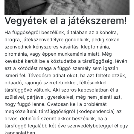
Vegyétek el a játékszerem!
Ha függőségről beszélünk, általában az alkoholra,
drogra, játékszenvedélyre gondolunk, pedig sokan
szenvednek kényszeres vásárlás, kleptománia,
pirománia, vagy éppen munkamánia miatt. Még
kevésbé került be a köztudatba a társfüggőség, lévén
ezt a kötődést maga a függő személy sem igazán
ismeri fel. Tévedésre adhat okot, ha azt feltételezzük,
odaadó, rajongó szeretetünkkel, féltésünkkel
társfüggővé váltunk. Aki szoros kapcsolatban él a
szüleivel, párjával, gyerekeivel, még nem jelenti azt,
hogy függő lenne. Óvatosan kell a problémát
megközelíteni: társfüggőségről (kodependencia) az
orvosi definíció szerint akkor beszélünk, ha a
társfüggő legalább két éve szenvedélybeteggel él egy
kapcsolatban.