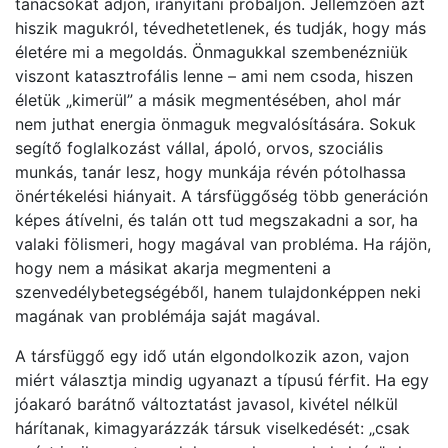
tanácsokat adjon, irányítani próbáljon. Jellemzően azt
hiszik magukról, tévedhetetlenek, és tudják, hogy más
életére mi a megoldás. Önmagukkal szembenézniük
viszont katasztrofális lenne – ami nem csoda, hiszen
életük „kimerül” a másik megmentésében, ahol már
nem juthat energia önmaguk megvalósítására. Sokuk
segítő foglalkozást vállal, ápoló, orvos, szociális
munkás, tanár lesz, hogy munkája révén pótolhassa
önértékelési hiányait. A társfüggőség több generáción
képes átívelni, és talán ott tud megszakadni a sor, ha
valaki fölismeri, hogy magával van probléma. Ha rájön,
hogy nem a másikat akarja megmenteni a
szenvedélybetegségéből, hanem tulajdonképpen neki
magának van problémája saját magával.
A társfüggő egy idő után elgondolkozik azon, vajon
miért választja mindig ugyanazt a típusú férfit. Ha egy
jóakaró barátnő változtatást javasol, kivétel nélkül
hárítanak, kimagyarázzák társuk viselkedését: „csak