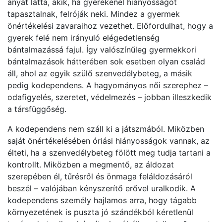
anyát látta, akik, ha gyerekénél hiányosságot
tapasztalnak, felróják neki. Mindez a gyermek
önértékelési zavaraihoz vezethet. Előfordulhat, hogy a
gyerek felé nem irányuló elégedetlenség
bántalmazássá fajul. Így valószínűleg gyermekkori
bántalmazások hátterében sok esetben olyan család
áll, ahol az egyik szülő szenvedélybeteg, a másik
pedig kodependens. A hagyományos női szerephez –
odafigyelés, szeretet, védelmezés – jobban illeszkedik
a társfüggőség.
A kodependens nem száll ki a játszmából. Miközben
saját önértékelésében óriási hiányosságok vannak, az
élteti, ha a szenvedélybeteg fölött meg tudja tartani a
kontrollt. Miközben a megmentő, az áldozat
szerepében él, tűrésről és önmaga feláldozásáról
beszél – valójában kényszerítő erővel uralkodik. A
kodependens személy hajlamos arra, hogy tágabb
környezetének is puszta jó szándékból kéretlenül