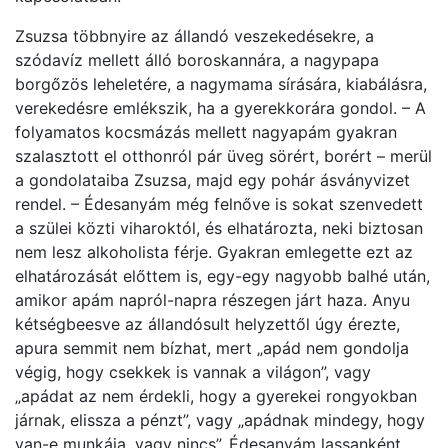
Zsuzsa többnyire az állandó veszekedésekre, a
szódavíz mellett álló boroskannára, a nagypapa
borgőzös leheletére, a nagymama sírására, kiabálásra,
verekedésre emlékszik, ha a gyerekkorára gondol. – A
folyamatos kocsmázás mellett nagyapám gyakran
szalasztott el otthonról pár üveg sörért, borért – merül
a gondolataiba Zsuzsa, majd egy pohár ásványvizet
rendel. – Édesanyám még felnőve is sokat szenvedett
a szülei közti viharoktól, és elhatározta, neki biztosan
nem lesz alkoholista férje. Gyakran emlegette ezt az
elhatározását előttem is, egy-egy nagyobb balhé után,
amikor apám napról-napra részegen járt haza. Anyu
kétségbeesve az állandósult helyzettől úgy érezte,
apura semmit nem bízhat, mert „apád nem gondolja
végig, hogy csekkek is vannak a világon”, vagy
„apádat az nem érdekli, hogy a gyerekei rongyokban
járnak, elissza a pénzt”, vagy „apádnak mindegy, hogy
van-e munkája, vagy nincs”. Édesanyám lassanként