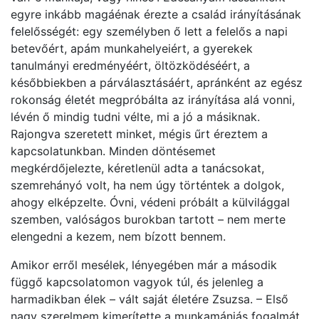
egyre inkább magáénak érezte a család irányításának
felelősségét: egy személyben ő lett a felelős a napi
betevőért, apám munkahelyeiért, a gyerekek
tanulmányi eredményéért, öltözködéséért, a
későbbiekben a párválasztásáért, apránként az egész
rokonság életét megpróbálta az irányítása alá vonni,
lévén ő mindig tudni vélte, mi a jó a másiknak.
Rajongva szeretett minket, mégis űrt éreztem a
kapcsolatunkban. Minden döntésemet
megkérdőjelezte, kéretlenül adta a tanácsokat,
szemrehányó volt, ha nem úgy történtek a dolgok,
ahogy elképzelte. Óvni, védeni próbált a külvilággal
szemben, valóságos burokban tartott – nem merte
elengedni a kezem, nem bízott bennem.
Amikor erről mesélek, lényegében már a második
függő kapcsolatomon vagyok túl, és jelenleg a
harmadikban élek – vált saját életére Zsuzsa. – Első
nagy szerelmem kimerítette a munkamániás fogalmát.