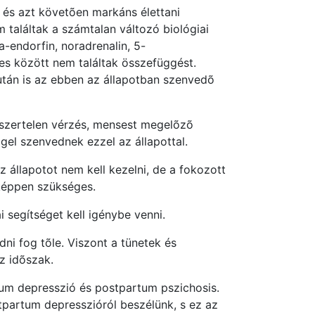
n és azt követõen markáns élettani
találtak a számtalan változó biológiai
a-endorfin, noradrenalin, 5-
ues között nem találtak összefüggést.
után is az ebben az állapotban szenvedõ
dszertelen vérzés, mensest megelõzõ
gel szenvednek ezzel az állapottal.
 állapotot nem kell kezelni, de a fokozott
nképpen szükséges.
 segítséget kell igénybe venni.
dni fog tõle. Viszont a tünetek és
z idõszak.
tum depresszió és postpartum pszichosis.
stpartum depresszióról beszélünk, s ez az