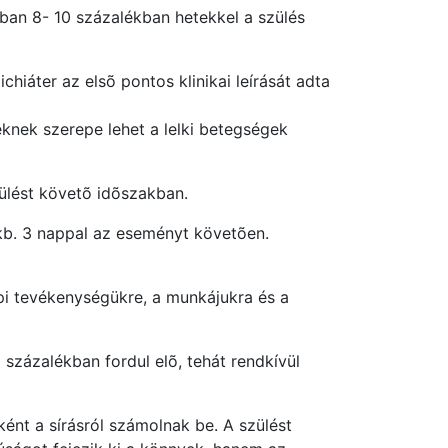
nban 8- 10 százalékban hetekkel a szülés
chiáter az elsõ pontos klinikai leírását adta
yeknek szerepe lehet a lelki betegségek
zülést követõ idõszakban.
 kb. 3 nappal az eseményt követõen.
api tevékenységükre, a munkájukra és a
 százalékban fordul elõ, tehát rendkívül
ként a sírásról számolnak be. A szülést