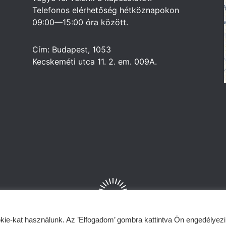
Telefonos elérhetőség hétköznapokon
09:00—15:00 óra között.
Cím: Budapest, 1053
Kecskeméti utca 11. 2. em. 009A.
kie-kat használunk. Az ’Elfogadom’ gombra kattintva Ön engedélyezi
ADATKEZELÉS
LINKEDIN
BLOG