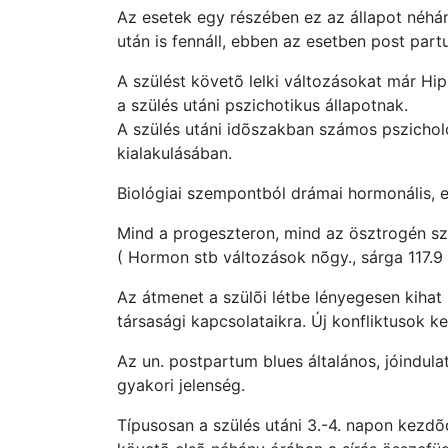
Az esetek egy részében ez az állapot néhány
után is fennáll, ebben az esetben post part
A szülést követõ lelki változásokat már Hipp
a szülés utáni pszichotikus állapotnak.
A szülés utáni idõszakban számos pszichológ
kialakulásában.
Biológiai szempontból drámai hormonális, e
Mind a progeszteron, mind az ösztrogén szi
( Hormon stb változások nõgy., sárga 117.9
Az átmenet a szülõi létbe lényegesen kihat 
társasági kapcsolataikra. Új konfliktusok k
Az un. postpartum blues általános, jóindula
gyakori jelenség.
Típusosan a szülés utáni 3.-4. napon kezdõd