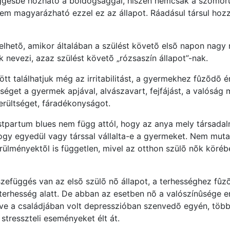
ggésbe hozható a boldogsággal, hiszen nemcsak a szomorú
nem magyarázható ezzel ez az állapot. Ráadásul társul hoz
elhetõ, amikor általában a szülést követõ elsõ napon nagy 
 nevezi, azaz szülést követõ „rózsaszín állapot”-nak.
zött találhatjuk még az irritabilitást, a gyermekhez fûzõdõ
éget a gyermek apjával, alvászavart, fejfájást, a valóság 
rültséget, fáradékonyságot.
ostpartum blues nem függ attól, hogy az anya mely társadal
, hogy egyedül vagy társsal vállalta-e a gyermeket. Nem mu
örülményektõl is független, mivel az otthon szülõ nõk köré
szefüggés van az elsõ szülõ nõ állapot, a terhességhez fûz
 terhesség alatt. De abban az esetben nõ a valószínûsége e
tve a családjában volt depresszióban szenvedõ egyén, több 
stresszteli eseményeket élt át.