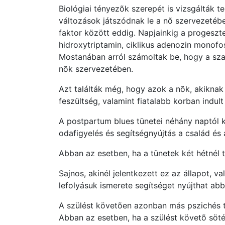
Biológiai tényezõk szerepét is vizsgálták t
változások játszódnak le a nõ szervezetébe
faktor között eddig. Napjainkig a progeszte
hidroxytriptamin, ciklikus adenozin monofos
Mostanában arról számoltak be, hogy a szab
nõk szervezetében.
Azt találták még, hogy azok a nõk, akiknak
feszültség, valamint fiatalabb korban indul
A postpartum blues tünetei néhány naptól ké
odafigyelés és segítségnyújtás a család é
Abban az esetben, ha a tünetek két hétnél t
Sajnos, akinél jelentkezett ez az állapot, v
lefolyásuk ismerete segítséget nyújthat ab
A szülést követõen azonban más pszichés tü
Abban az esetben, ha a szülést követõ sötét