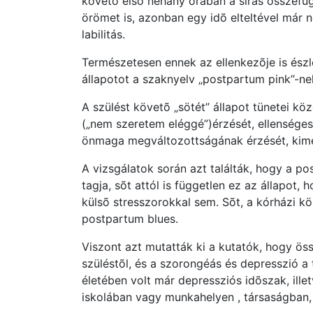
követõ elsõ néhány órában a sírás összefü
örömet is, azonban egy idõ elteltével már 
labilitás.
Természetesen ennek az ellenkezõje is észl
állapotot a szaknyelv „postpartum pink”-nek
A szülést követõ „sötét” állapot tünetei kö
(„nem szeretem eléggé”)érzését, ellenségess
önmaga megváltozottságának érzését, kime
A vizsgálatok során azt találták, hogy a p
tagja, sõt attól is független ez az állapot
külsõ stresszorokkal sem. Sõt, a kórházi k
postpartum blues.
Viszont azt mutatták ki a kutatók, hogy ös
szüléstõl, és a szorongéás és depresszió a
életében volt már depressziós idõszak, ille
iskolában vagy munkahelyen , társaságban, 