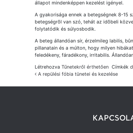
állapot mindenképpen kezelést igényel.
A gyakorisága ennek a betegségnek 8-15 sz
betegségrõl van szó, tehát az idõbeli közv
folytatódik és súlyosbodik.
A beteg állandóan sír, érzelmileg labilis, b
pillanatain és a múlton, hogy milyen hibáka
feledékeny, fáradékony, irritabilis. Állandó
Létrehozva
Tűnetekről érthetően
Címkék
d
Post navigation
A repülési fóbia tünetei és kezelése
KAPCSOL