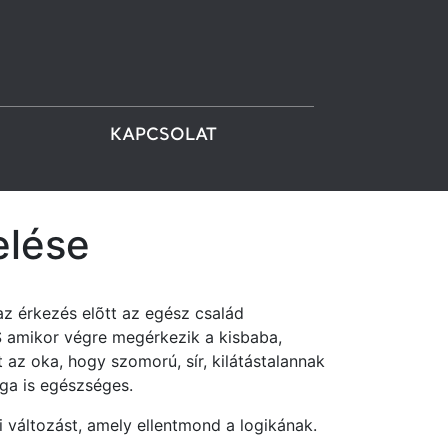
KAPCSOLAT
elése
az érkezés elõtt az egész család
 S amikor végre megérkezik a kisbaba,
 az oka, hogy szomorú, sír, kilátástalannak
aga is egészséges.
ki változást, amely ellentmond a logikának.