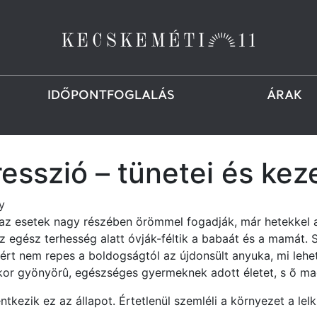
IDŐPONTFOGLALÁS
ÁRAK
esszió – tünetei és kez
y
 az esetek nagy részében örömmel fogadják, már hetekkel 
az egész terhesség alatt óvják-féltik a babaát és a mamát.
ért nem repes a boldogságtól az újdonsült anyuka, mi lehet
mikor gyönyörû, egészséges gyermeknek adott életet, s õ m
tkezik ez az állapot. Értetlenül szemléli a környezet a lel