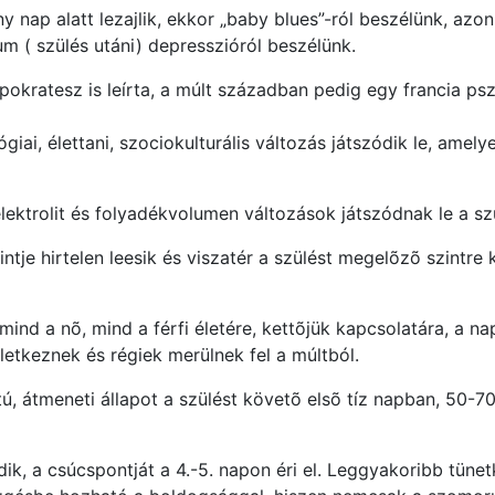
 nap alatt lezajlik, ekkor „baby blues”-ról beszélünk, azo
um ( szülés utáni) depresszióról beszélünk.
okratesz is leírta, a múlt században pedig egy francia pszi
iai, élettani, szociokulturális változás játszódik le, amel
lektrolit és folyadékvolumen változások játszódnak le a s
ntje hirtelen leesik és viszatér a szülést megelõzõ szintre
mind a nõ, mind a férfi életére, kettõjük kapcsolatára, a n
eletkeznek és régiek merülnek fel a múltból.
tú, átmeneti állapot a szülést követõ elsõ tíz napban, 50-70
ik, a csúcspontját a 4.-5. napon éri el. Leggyakoribb tünet