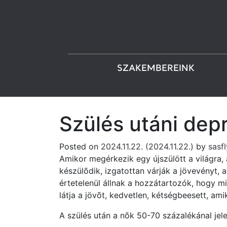
SZAKEMBEREINK
Main Navigation
Szülés utáni depr
Posted on
2024.11.22.
(2024.11.22.)
by
sasfl
Amikor megérkezik egy újszülött a világra,
készülõdik, izgatottan várják a jövevényt, 
értetelenül állnak a hozzátartozók, hogy mi
látja a jövõt, kedvetlen, kétségbeesett, a
A szülés után a nõk 50-70 százalékánal jelen