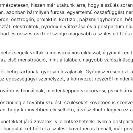
ermészetesen, hiszen már utaltunk arra, hogy a szülés sorá
n. azonban bármilyen furcsa, egyértelmû összefüggést nem 
ron, ösztrogén, prolaktin, kortizol, pajzsmirigyhormon, bét
zfát, elektrolitok, pyridoxin változása és a postpartum bl
ad és összes ösztriol szintje magasabb a szülés elõtt és 
 nehézségeik voltak a menstruációs ciklussal, úgymint ren
t az elsõ menstruáció, mint általában, nagyobb valószínûség
t hétig tartanak, gyorsan lezajlanak. Gyógyszeresen ezt az
s az egészségügyi személyzet, a környezet részérõl minde
ovább is fennállnak, mindenképpen szakorvosi, pszichiátriai
alószínûleg a további szülést, szüléseket követõen is szenve
ban, hogy könnyebben elviselhetõ, átvészelhetõ legyen ez a
netekkel járó zavarok is jelentkezhetnek: ilyen a postpar
 hangulat két héttel a szülést követõen is fennáll, már po