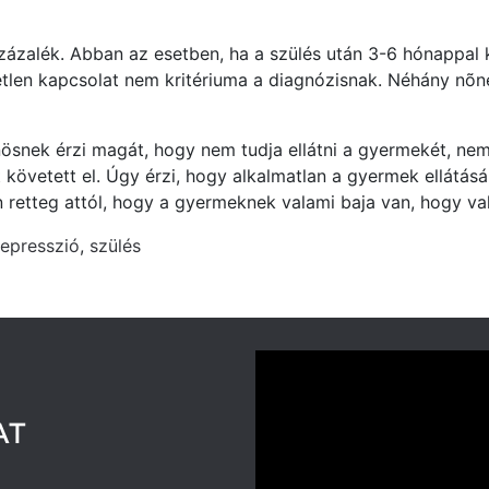
ázalék. Abban az esetben, ha a szülés után 3-6 hónappal k
etlen kapcsolat nem kritériuma a diagnózisnak. Néhány nõné
ûnösnek érzi magát, hogy nem tudja ellátni a gyermekét, nem
t követett el. Úgy érzi, hogy alkalmatlan a gyermek ellátás
an retteg attól, hogy a gyermeknek valami baja van, hogy va
epresszió
,
szülés
AT