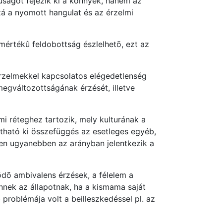
ságot fejezik ki a könnyek, hanem az
zá a nyomott hangulat és az érzelmi
mértékû feldobottság észlelhetõ, ezt az
 érzelmekkel kapcsolatos elégedetlenség
megváltozottságának érzését, illetve
mi réteghez tartozik, mely kulturának a
tatható ki összefüggés az esetleges egyéb,
ben ugyanebben az arányban jelentkezik a
õdõ ambivalens érzések, a félelem a
nnek az állapotnak, ha a kismama saját
problémája volt a beilleszkedéssel pl. az