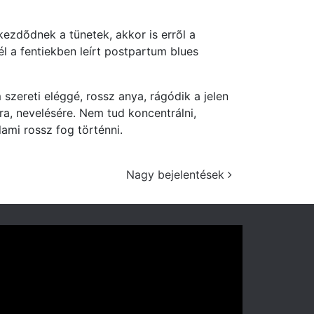
ezdõdnek a tünetek, akkor is errõl a
l a fentiekben leírt postpartum blues
 szereti eléggé, rossz anya, rágódik a jelen
ára, nevelésére. Nem tud koncentrálni,
lami rossz fog történni.
Nagy bejelentések