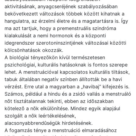
aktivitásának, anyagcseréjének szabályozásában
bekövetkezett változások többek között kihatnak a
hangulatra, az érzelmi életre és a magatartásra is. Így
ma azt tartjuk, hogy a premenstruális szindróma
kialakulását a nemi hormonok és a központi
idegrendszer szerotoninszintjének változásai közötti
kölcsönhatások okozzák.
A biológiai tényezõkön kívül természetesen
pszichológiai, kulturális hatásoknak is fontos szerepe
lehet. A menstruációval kapcsolatos kulturális tiltások,
tabuk általában negatív színben állították be a havi
vérzést. Erre utal a magyarban a „havibaj” kifejezés is.
Számos, például a hindu és a zsidó vallás a menstruáló
nõt tisztátalannak tekinti, ebben az idõszakban
kötelezõ a nõk elkülönítése. Mindez egyik alapjául
szolgált a nõk leértékelésének,
alacsonyabbrendûségük hirdetésének.
A fogamzás ténye a menstruáció elmaradásához