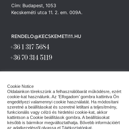
Cím: Budapest, 1053
Kecskeméti utca 11. 2. em. 009A.
RENDELO@KECSKEMETI11.HU
+36 1 317 5684
+36 70 314 5119
Cookie Notice
Oldalainkon törekszünk a felhasználóbarát működésre, ezért
cookie-kat használunk. Az ’Elfogadom’ gombra kattintva Ön
engedélyezi valamennyi cookie használatát. Ha módosítani
szeretné a beállításokat és szeretné letiltani a teljesítmény,
funkcionális vagy célzó és hirdetési cookie-kat, akkor
kattintson a Cookie beállítások gombra. A beállításokat
később is bármikor megváltoztathatja. Bővebb információért
az adatkezelésről olvassa el
Tájékoztatónkat
.