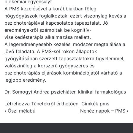
biokémiai egyensúlyt.
A PMS kezelésével a korábbiakban fõleg
nõgyógyászok foglalkoztak, ezért viszonylag kevés a
pszichoterápiával kapcsolatos tapasztalat. Jó
eredményekrõl számoltak be kognitív-
viselkedésterápia alkalmazása mellett.
A legeredményesebb kezelési módszer megtalálása a
jövõ feladata. A PMS-sel rokon állapotok
gyógyításában szerzett tapasztalatokra figyelemmel,
valószínûleg a korszerû gyógyszeres és
pszichoterápiás eljárások kombinációjától várható a
legjobb eredmény.
Dr. Somogyi Andrea pszichiáter, klinikai farmakológus
Létrehozva
Tűnetekről érthetően
Címkék
pms
Post navigation
Őszi mélabú
Nehéz napok – PMS