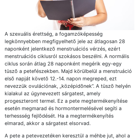
A szexuális érettség, a fogamzóképesség
legkönnyebben megfigyelhetõ jele az átlagosan 28
naponként jelentkezõ menstruációs vérzés, ezért
menstruációs ciklusról szokásos beszélni. A normális
ciklus során átlag 28 naponként megérik egy-egy
tüszõ a petefészekben. Majd körülbelül a menstruáció
elsõ napját követõ 12.-14. napon megreped, ezt
nevezzük ovulációnak, „középidõnek”. A tüszõ helyén
kialakul az úgynevezett sárgatest, amely
progeszteront termel. Ez a pete megtermékenyítése
esetén megmarad és hormontermelésével segíti a
terhessség fejlõdését. Ha a megtermékenyítés
elmarad, akkor a sárgatest elsorvad.
A pete a petevezetéken keresztül a méhbe jut, ahol a