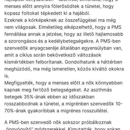
menses elõtt annyira fölerõsödtek a tünetei, hogy
kopasz foltokat tépkedett ki a hajából.
Ezeknek a kórképeknek az összefüggései ma még
nem világosak. Elméletileg elképzelhetõ, hogy a PMS
fennállása annak a jelzése, hogy az illetõ hajlamosabb
a szorongásos és a kedélybetegségekre. A PMS-ben
szenvedõk anyagcseréje általában egyensúlyban van,
amit a ciklus során bekövetkezõ változások
kismértékben felborítanak. Gondolhatunk a háttérben
meghúzódó, ma még ismeretlen, közös kiváltó okokra
is.
Megfigyelték, hogy a menses elõtt a nõk könnyebben
kapnak meg fertõzõ betegségeket. Az aszthmás
betegek 35%-ának ebben az idõszakban
rosszabbodnak a tünetei, a migrénben szenvedõk 10-
70%-ának gyakoribbak a migrénes rosszullétei.
A PMS-ben szenvedõ nõk sokszor próbálkoznak
„öngyógyító” módszerekkel. Kimutatták, hogy sokan