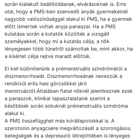
során kialakult beállítódásnak, elvárásoknak is. Erre
utal, hogy a PMS-ben szenvedõ anyák gyermekeinél
nagyobb valószínûséggel alakul ki PMS, ha a gyermek
elõtt ismertek voltak anyja panaszai. Ha a PMS
kutatása során a kutatók közölték a vizsgált
személyekkel, hogy mi a kutatás célja, a nõk
lényegesen több tünetrõl számoltak be, mint akkor, ha
a kísérlet célja rejtve maradt elõttük.
El kell különítenünk a prémenstruális szindrómától a
diszmenorrhoeát. Diszmenorrhoeának nevezzük a
rendkívül erõs hasi görcsökkel járó
menstruációt.Általában fiatal nõknél jelentkeznek ezek
a panaszok, klinikai tapasztalataink szerint a
késõbbiek során sokuknál prémenstruális szindróma
alakul ki.
A PMS összefügghet más kórállapotokkal is. A
szerotonin anyagcsere megváltozását a szorongásos
betegségek és a depresszió létrejöttében is lényeges