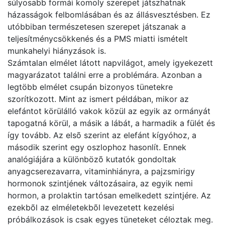
súlyosabb formái komoly szerepet játszhatnak
házasságok felbomlásában és az állásvesztésben. Ez
utóbbiban természetesen szerepet játszanak a
teljesítménycsökkenés és a PMS miatti ismételt
munkahelyi hiányzások is.
Számtalan elmélet látott napvilágot, amely igyekezett
magyarázatot találni erre a problémára. Azonban a
legtöbb elmélet csupán bizonyos tünetekre
szorítkozott. Mint az ismert példában, mikor az
elefántot körülálló vakok közül az egyik az ormányát
tapogatná körül, a másik a lábát, a harmadik a fülét és
így tovább. Az elsõ szerint az elefánt kígyóhoz, a
második szerint egy oszlophoz hasonlít. Ennek
analógiájára a különbözõ kutatók gondoltak
anyagcserezavarra, vitaminhiányra, a pajzsmirigy
hormonok szintjének változásaira, az egyik nemi
hormon, a prolaktin tartósan emelkedett szintjére. Az
ezekbõl az elméletekbõl levezetett kezelési
próbálkozások is csak egyes tüneteket céloztak meg.