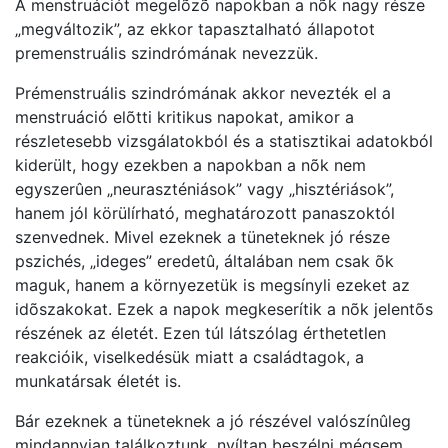
A menstruációt megelõzõ napokban a nõk nagy része
„megváltozik”, az ekkor tapasztalható állapotot
premenstruális szindrómának nevezzük.
Prémenstruális szindrómának akkor nevezték el a
menstruáció elõtti kritikus napokat, amikor a
részletesebb vizsgálatokból és a statisztikai adatokból
kiderült, hogy ezekben a napokban a nõk nem
egyszerûen „neuraszténiások” vagy „hisztériások”,
hanem jól körülírható, meghatározott panaszoktól
szenvednek. Mivel ezeknek a tüneteknek jó része
pszichés, „ideges” eredetû, általában nem csak õk
maguk, hanem a környezetük is megsínyli ezeket az
idõszakokat. Ezek a napok megkeserítik a nõk jelentõs
részének az életét. Ezen túl látszólag érthetetlen
reakcióik, viselkedésük miatt a családtagok, a
munkatársak életét is.
Bár ezeknek a tüneteknek a jó részével valószínûleg
mindannyian találkoztunk, nyíltan beszélni mégsem