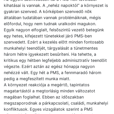
kihatásai is vannak. A „nehéz napoktól” a környezet is
gyakran szenved. A kórképben szenvedõ nõk
általában tudatában vannak problémáiknak, mégis
elõfordul, hogy nem tudnak uralkodni magukon.
Egyik nagyon elfoglalt, felsõszintû vezetõ betegünk
egy hetes, kifejezett tünetekkel járó PMS-ben
szenvedett. Ezért a kezelés elõtt minden fontosabb
munkahelyi teendõjét, tárgyalását a tünetmentes
három hétre igyekezett besûríteni. Ha tehette, a
kritikus egy hétben legfeljebb adminisztratív teendõit
végezte. Ezért aztán az egész hónapja nagyon
nehézzé vált. Egy hét a PMS, a fennmaradó három
pedig a megfeszített munka miatt.
A környezet reakciója a megértõ, tapintatos
magatartástól a megtorlásig minden változatot
magában foglalhat. Ebben az idõszakban
megszaporodnak a párkapcsolati, családi, munkahelyi
konfliktusok. Egyes vizsgálatok szerint a PMS