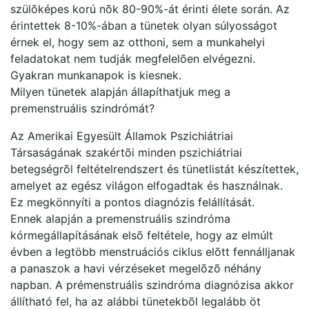
szülõképes korú nõk 80-90%-át érinti élete során. Az
érintettek 8-10%-ában a tünetek olyan súlyosságot
érnek el, hogy sem az otthoni, sem a munkahelyi
feladatokat nem tudják megfelelõen elvégezni.
Gyakran munkanapok is kiesnek.
Milyen tünetek alapján állapíthatjuk meg a
premenstruális szindrómát?
Az Amerikai Egyesült Államok Pszichiátriai
Társaságának szakértõi minden pszichiátriai
betegségrõl feltételrendszert és tünetlistát készítettek,
amelyet az egész világon elfogadtak és használnak.
Ez megkönnyíti a pontos diagnózis felállítását.
Ennek alapján a premenstruális szindróma
kórmegállapításának elsõ feltétele, hogy az elmúlt
évben a legtöbb menstruációs ciklus elõtt fennálljanak
a panaszok a havi vérzéseket megelõzõ néhány
napban. A prémenstruális szindróma diagnózisa akkor
állítható fel, ha az alábbi tünetekbõl legalább öt