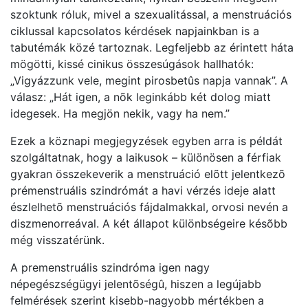
szoktunk róluk, mivel a szexualitással, a menstruációs
ciklussal kapcsolatos kérdések napjainkban is a
tabutémák közé tartoznak. Legfeljebb az érintett háta
mögötti, kissé cinikus összesúgások hallhatók:
„Vigyázzunk vele, megint pirosbetûs napja vannak”. A
válasz: „Hát igen, a nõk leginkább két dolog miatt
idegesek. Ha megjön nekik, vagy ha nem.”
Ezek a köznapi megjegyzések egyben arra is példát
szolgáltatnak, hogy a laikusok – különösen a férfiak
gyakran összekeverik a menstruáció elõtt jelentkezõ
prémenstruális szindrómát a havi vérzés ideje alatt
észlelhetõ menstruációs fájdalmakkal, orvosi nevén a
diszmenorreával. A két állapot különbségeire késõbb
még visszatérünk.
A premenstruális szindróma igen nagy
népegészségügyi jelentõségû, hiszen a legújabb
felmérések szerint kisebb-nagyobb mértékben a