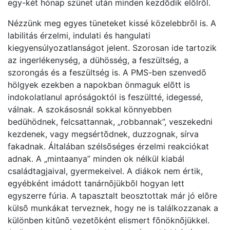
egy-két hónap szünet után minden kezdõdik elõlrõl.
Nézzünk meg egyes tüneteket kissé közelebbrõl is. A
labilitás érzelmi, indulati és hangulati
kiegyensúlyozatlanságot jelent. Szorosan ide tartozik
az ingerlékenység, a dühösség, a feszültség, a
szorongás és a feszültség is. A PMS-ben szenvedõ
hölgyek ezekben a napokban önmaguk elõtt is
indokolatlanul apróságoktól is feszültté, idegessé,
válnak. A szokásosnál sokkal könnyebben
bedühödnek, felcsattannak, „robbannak”, veszekedni
kezdenek, vagy megsértõdnek, duzzognak, sírva
fakadnak. Általában szélsõséges érzelmi reakciókat
adnak. A „mintaanya” minden ok nélkül kiabál
családtagjaival, gyermekeivel. A diákok nem értik,
egyébként imádott tanárnõjükbõl hogyan lett
egyszerre fúria. A tapasztalt beosztottak már jó elõre
külsõ munkákat terveznek, hogy ne is találkozzanak a
különben kitûnõ vezetõként elismert fõnöknõjükkel.