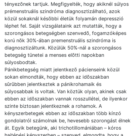
tényezõnek tartjuk. Megfigyelték, hogy akiknél súlyos
prémenstruális szindróma diagnosztizálható, azok
közül sokaknál késõbbi életük folyamán depresszió
léphet fel. Saját vizsgálataink azt mutatták, hogy a
szorongásos betegségben szenvedõ, fogamzóképes
korú nõk 30%-ában premenstruális szindróma is
diagnosztizáltunk. Közülük 50%-nál a szorongásos
betegség tünetei a menses elõtti napokban
súlyosbodtak.
Pánikbetegség miatt jelentkezõ pácienseink közül
sokan elmondták, hogy ebben az idõszakban
sûrûbben jelentkeztek a pánikrohamaik és
súlyosabbak is voltak. Van köztük olyan, akinek csak
ebben az idõszakban vannak rosszullétei, de ilyenkor
szinte biztosan jelentkeznek a rohamok. A
kényszerbetegek ebben az idõszakban több kínzó
gondolatról számolnak be, hevesebb szorongást élnek
át. Egyik betegünk, aki trichotillomániában – kóros
hajtépési kényszerben – szenved, elmondta, hogy a