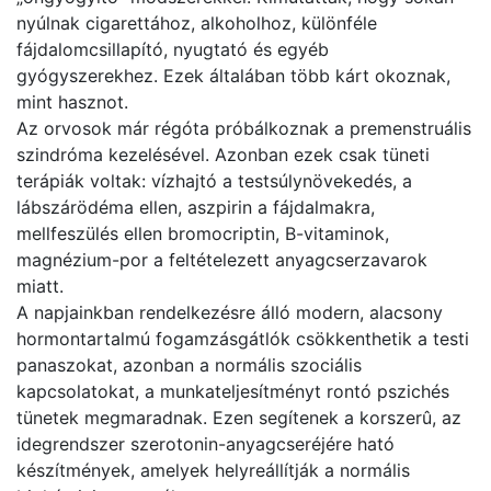
nyúlnak cigarettához, alkoholhoz, különféle
fájdalomcsillapító, nyugtató és egyéb
gyógyszerekhez. Ezek általában több kárt okoznak,
mint hasznot.
Az orvosok már régóta próbálkoznak a premenstruális
szindróma kezelésével. Azonban ezek csak tüneti
terápiák voltak: vízhajtó a testsúlynövekedés, a
lábszárödéma ellen, aszpirin a fájdalmakra,
mellfeszülés ellen bromocriptin, B-vitaminok,
magnézium-por a feltételezett anyagcserzavarok
miatt.
A napjainkban rendelkezésre álló modern, alacsony
hormontartalmú fogamzásgátlók csökkenthetik a testi
panaszokat, azonban a normális szociális
kapcsolatokat, a munkateljesítményt rontó pszichés
tünetek megmaradnak. Ezen segítenek a korszerû, az
idegrendszer szerotonin-anyagcseréjére ható
készítmények, amelyek helyreállítják a normális