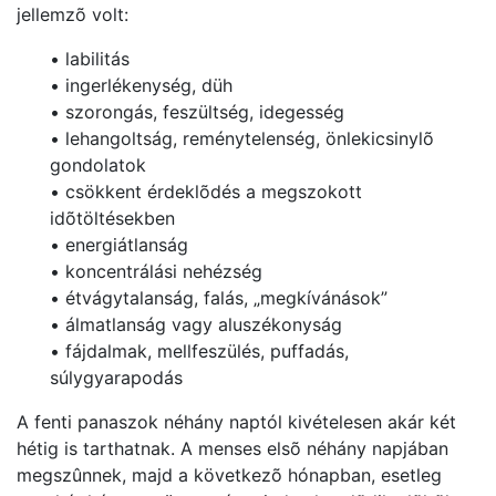
jellemzõ volt:
• labilitás
• ingerlékenység, düh
• szorongás, feszültség, idegesség
• lehangoltság, reménytelenség, önlekicsinylõ
gondolatok
• csökkent érdeklõdés a megszokott
idõtöltésekben
• energiátlanság
• koncentrálási nehézség
• étvágytalanság, falás, „megkívánások”
• álmatlanság vagy aluszékonyság
• fájdalmak, mellfeszülés, puffadás,
súlygyarapodás
A fenti panaszok néhány naptól kivételesen akár két
hétig is tarthatnak. A menses elsõ néhány napjában
megszûnnek, majd a következõ hónapban, esetleg