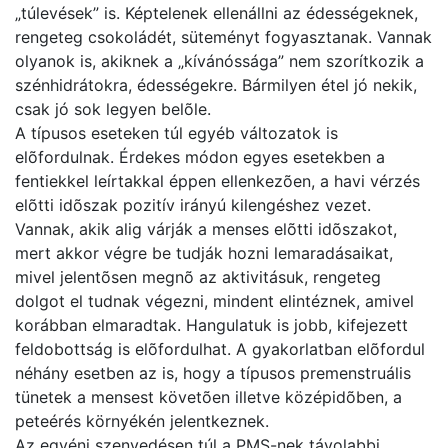
„túlevések” is. Képtelenek ellenállni az édességeknek,
rengeteg csokoládét, süteményt fogyasztanak. Vannak
olyanok is, akiknek a „kívánóssága” nem szorítkozik a
szénhidrátokra, édességekre. Bármilyen étel jó nekik,
csak jó sok legyen belõle.
A típusos eseteken túl egyéb változatok is
elõfordulnak. Érdekes módon egyes esetekben a
fentiekkel leírtakkal éppen ellenkezõen, a havi vérzés
elõtti idõszak pozitív irányú kilengéshez vezet.
Vannak, akik alig várják a menses elõtti idõszakot,
mert akkor végre be tudják hozni lemaradásaikat,
mivel jelentõsen megnõ az aktivitásuk, rengeteg
dolgot el tudnak végezni, mindent elintéznek, amivel
korábban elmaradtak. Hangulatuk is jobb, kifejezett
feldobottság is elõfordulhat. A gyakorlatban elõfordul
néhány esetben az is, hogy a típusos premenstruális
tünetek a mensest követõen illetve középidõben, a
peteérés környékén jelentkeznek.
Az egyéni szenvedésen túl a PMS-nek távolabbi