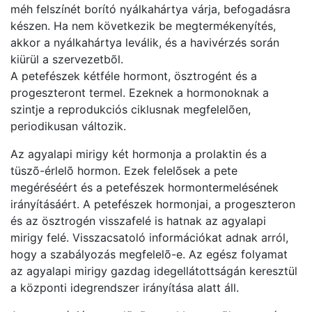
méh felszínét borító nyálkahártya várja, befogadásra
készen. Ha nem következik be megtermékenyítés,
akkor a nyálkahártya leválik, és a havivérzés során
kiürül a szervezetbõl.
A petefészek kétféle hormont, ösztrogént és a
progeszteront termel. Ezeknek a hormonoknak a
szintje a reprodukciós ciklusnak megfelelõen,
periodikusan változik.
Az agyalapi mirigy két hormonja a prolaktin és a
tüszõ-érlelõ hormon. Ezek felelõsek a pete
megéréséért és a petefészek hormontermelésének
irányításáért. A petefészek hormonjai, a progeszteron
és az ösztrogén visszafelé is hatnak az agyalapi
mirigy felé. Visszacsatoló információkat adnak arról,
hogy a szabályozás megfelelõ-e. Az egész folyamat
az agyalapi mirigy gazdag idegellátottságán keresztül
a központi idegrendszer irányítása alatt áll.