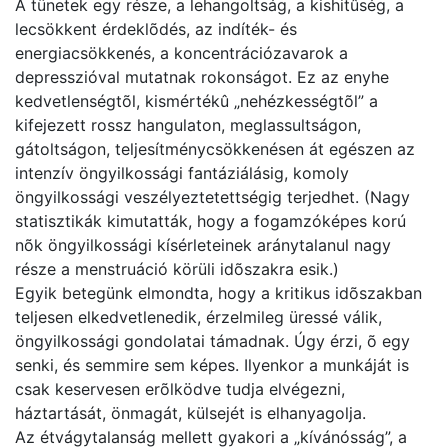
A tünetek egy része, a lehangoltság, a kishitûség, a
lecsökkent érdeklõdés, az indíték- és
energiacsökkenés, a koncentrációzavarok a
depresszióval mutatnak rokonságot. Ez az enyhe
kedvetlenségtõl, kismértékû „nehézkességtõl” a
kifejezett rossz hangulaton, meglassultságon,
gátoltságon, teljesítménycsökkenésen át egészen az
intenzív öngyilkossági fantáziálásig, komoly
öngyilkossági veszélyeztetettségig terjedhet. (Nagy
statisztikák kimutatták, hogy a fogamzóképes korú
nõk öngyilkossági kísérleteinek aránytalanul nagy
része a menstruáció körüli idõszakra esik.)
Egyik betegünk elmondta, hogy a kritikus idõszakban
teljesen elkedvetlenedik, érzelmileg üressé válik,
öngyilkossági gondolatai támadnak. Úgy érzi, õ egy
senki, és semmire sem képes. Ilyenkor a munkáját is
csak keservesen erõlködve tudja elvégezni,
háztartását, önmagát, külsejét is elhanyagolja.
Az étvágytalanság mellett gyakori a „kívánósság”, a