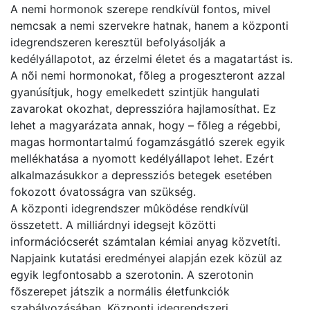
A nemi hormonok szerepe rendkívül fontos, mivel
nemcsak a nemi szervekre hatnak, hanem a központi
idegrendszeren keresztül befolyásolják a
kedélyállapotot, az érzelmi életet és a magatartást is.
A nõi nemi hormonokat, fõleg a progeszteront azzal
gyanúsítjuk, hogy emelkedett szintjük hangulati
zavarokat okozhat, depresszióra hajlamosíthat. Ez
lehet a magyarázata annak, hogy – fõleg a régebbi,
magas hormontartalmú fogamzásgátló szerek egyik
mellékhatása a nyomott kedélyállapot lehet. Ezért
alkalmazásukkor a depressziós betegek esetében
fokozott óvatosságra van szükség.
A központi idegrendszer mûködése rendkívül
összetett. A milliárdnyi idegsejt közötti
információcserét számtalan kémiai anyag közvetíti.
Napjaink kutatási eredményei alapján ezek közül az
egyik legfontosabb a szerotonin. A szerotonin
fõszerepet játszik a normális életfunkciók
szabályozásában. Központi idegrendszeri