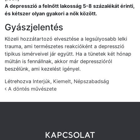
A depresszió a felnőtt lakosság 5-8 százalékát érinti,
és kétszer olyan gyakori a nők között.
Gyászjelentés
Közeli hozzátartozó elvesztése a legsúlyosabb lelki
trauma, ami természetes reakcióként a depresszió
tipikus ismérveivel jár együtt. Ha a tünetek két hónap
múltán is fennállnak, akkor már depresszióról
beszélünk, ami kezelést igényel.
Létrehozva
Interjúk
,
Kiemelt
,
Népszabadság
Post navigation
A döntés művészete
KAPCSOLAT