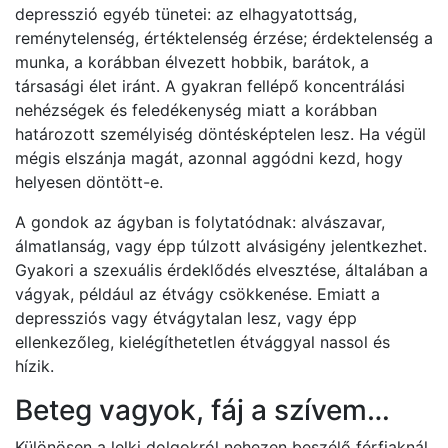
depresszió egyéb tünetei: az elhagyatottság,
reménytelenség, értéktelenség érzése; érdektelenség a
munka, a korábban élvezett hobbik, barátok, a
társasági élet iránt. A gyakran fellépő koncentrálási
nehézségek és feledékenység miatt a korábban
határozott személyiség döntésképtelen lesz. Ha végül
mégis elszánja magát, azonnal aggódni kezd, hogy
helyesen döntött-e.
A gondok az ágyban is folytatódnak: alvászavar,
álmatlanság, vagy épp túlzott alvásigény jelentkezhet.
Gyakori a szexuális érdeklődés elvesztése, általában a
vágyak, például az étvágy csökkenése. Emiatt a
depressziós vagy étvágytalan lesz, vagy épp
ellenkezőleg, kielégíthetetlen étvággyal nassol és
hízik.
Beteg vagyok, fáj a szívem…
Különösen a lelki dolgokról nehezen beszélő férfiaknál