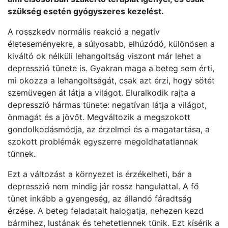
szükség esetén gyógyszeres kezelést.
A rosszkedv normális reakció a negatív
életeseményekre, a súlyosabb, elhúzódó, különösen a
kiváltó ok nélküli lehangoltság viszont már lehet a
depresszió tünete is. Gyakran maga a beteg sem érti,
mi okozza a lehangoltságát, csak azt érzi, hogy sötét
szemüvegen át látja a világot. Eluralkodik rajta a
depresszió hármas tünete: negatívan látja a világot,
önmagát és a jövőt. Megváltozik a megszokott
gondolkodásmódja, az érzelmei és a magatartása, a
szokott problémák egyszerre megoldhatatlannak
tűnnek.
Ezt a változást a környezet is érzékelheti, bár a
depresszió nem mindig jár rossz hangulattal. A fő
tünet inkább a gyengeség, az állandó fáradtság
érzése. A beteg feladatait halogatja, nehezen kezd
bármihez, lustának és tehetetlennek tűnik. Ezt kísérik a