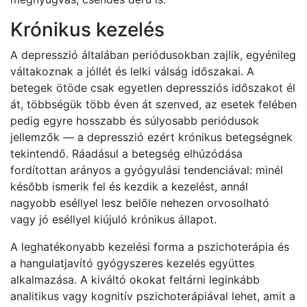
Krónikus kezelés
A depresszió általában periódusokban zajlik, egyénileg
váltakoznak a jóllét és lelki válság időszakai. A
betegek ötöde csak egyetlen depressziós időszakot él
át, többségük több éven át szenved, az esetek felében
pedig egyre hosszabb és súlyosabb periódusok
jellemzők — a depresszió ezért krónikus betegségnek
tekintendő. Ráadásul a betegség elhúzódása
fordítottan arányos a gyógyulási tendenciával: minél
később ismerik fel és kezdik a kezelést, annál
nagyobb eséllyel lesz belőle nehezen orvosolható
vagy jó eséllyel kiújuló krónikus állapot.
A leghatékonyabb kezelési forma a pszichoterápia és
a hangulatjavító gyógyszeres kezelés együttes
alkalmazása. A kiváltó okokat feltárni leginkább
analitikus vagy kognitív pszichoterápiával lehet, amit a