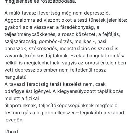
megjelenése és rosszabbodása.
A múló tavaszi levertség még nem depresszió.
Aggodalomra ad viszont okot a testi tünetek jelenléte:
gyakori az alvászavar, a fáradékonyság, a
teljesítménycsökkenés, a rossz közérzet, a fejfájás,
szájszárazság, gombóc-érzés, mellkasi-, hasi
panaszok, székrekedés, menstruációs és szexuális
zavarok, krónikus fájdalmak. Ezek a hangulat romlása
nélkül is megjelenhetnek, vagyis az orvosi értelemben
vett depressziós ember nem feltétlenül rossz
hangulatú!
A tavaszi fáradtság tehát kezelést nem, csak
odafigyelést igényel. A kiegyensúlyozott táplálkozás
mellett a fizikai
állapotunknak, teljesítőképességünknek megfelelő
testmozgás a legjobb ellenszer – leginkább a szabad
levegőn.
[/box]