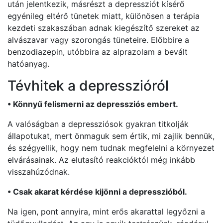
után jelentkezik, másrészt a depressziót kísérő
egyénileg eltérő tünetek miatt, különösen a terápia
kezdeti szakaszában adnak kiegészítő szereket az
alvászavar vagy szorongás tüneteire. Előbbire a
benzodiazepin, utóbbira az alprazolam a bevált
hatóanyag.
Tévhitek a depresszióról
• Könnyű felismerni az depressziós embert.
A valóságban a depressziósok gyakran titkolják
állapotukat, mert önmaguk sem értik, mi zajlik bennük,
és szégyellik, hogy nem tudnak megfelelni a környezet
elvárásainak. Az elutasító reakcióktól még inkább
visszahúzódnak.
• Csak akarat kérdése kijönni a depresszióból.
Na igen, pont annyira, mint erős akarattal legyőzni a