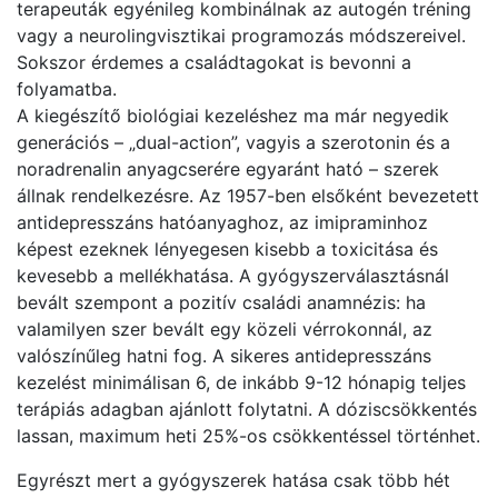
terapeuták egyénileg kombinálnak az autogén tréning
vagy a neurolingvisztikai programozás módszereivel.
Sokszor érdemes a családtagokat is bevonni a
folyamatba.
A kiegészítő biológiai kezeléshez ma már negyedik
generációs – „dual-action”, vagyis a szerotonin és a
noradrenalin anyagcserére egyaránt ható – szerek
állnak rendelkezésre. Az 1957-ben elsőként bevezetett
antidepresszáns hatóanyaghoz, az imipraminhoz
képest ezeknek lényegesen kisebb a toxicitása és
kevesebb a mellékhatása. A gyógyszerválasztásnál
bevált szempont a pozitív családi anamnézis: ha
valamilyen szer bevált egy közeli vérrokonnál, az
valószínűleg hatni fog. A sikeres antidepresszáns
kezelést minimálisan 6, de inkább 9-12 hónapig teljes
terápiás adagban ajánlott folytatni. A dóziscsökkentés
lassan, maximum heti 25%-os csökkentéssel történhet.
Egyrészt mert a gyógyszerek hatása csak több hét