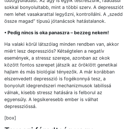
tüdőgyulladást. Az agy is egyik testrészünk, ráadásul
sokkal bonyolultabb, mint a többi szerv. A depressziót
nem lehet vasakarattal legyőzni, kontrollálni. A „szedd
össze magad” típusú jótanácsok hatástalanok.
• Pedig nincs is oka panaszra – bezzeg nekem!
Ha valaki körül látszólag minden rendben van, akkor
miért lesz depressziós? Kétségtelen a negatív
események, a stressz szerepe, azonban az okok
között fontos szerepet játszik az öröklött genetikai
hajlam és más biológiai tényezők. A már korábban
elszenvedett depresszió is fogékonnyá tesz, a
bonyolult idegrendszeri mechanizmusok labilissá
válnak, kisebb stressz hatására is felborul az
egyensúly. A legsikeresebb ember is válhat
depresszióssá.
[box]