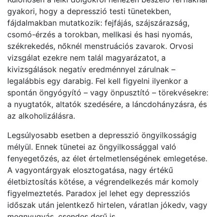
gyakori, hogy a depresszió testi tünetekben,
fájdalmakban mutatkozik: fejfájás, szájszárazság,
csomó-érzés a torokban, mellkasi és hasi nyomás,
székrekedés, nőknél menstruációs zavarok. Orvosi
vizsgálat ezekre nem talál magyarázatot, a
kivizsgálások negatív eredménnyel zárulnak –
legalábbis egy darabig. Fel kell figyelni ilyenkor a
spontán öngyógyító – vagy önpusztító – törekvésekre:
a nyugtatók, altatók szedésére, a láncdohányzásra, és
az alkoholizálásra.
Legsúlyosabb esetben a depresszió öngyilkosságig
mélyül. Ennek tünetei az öngyilkossággal való
fenyegetőzés, az élet értelmetlenségének emlegetése.
A vagyontárgyak elosztogatása, nagy értékű
életbiztosítás kötése, a végrendelkezés már komoly
figyelmeztetés. Paradox jel lehet egy depressziós
időszak után jelentkező hirtelen, váratlan jókedv, vagy
megnyugvás, csendes derű is.