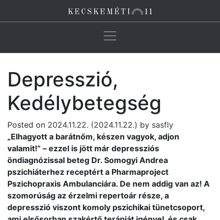
Main Navigation
Depresszió,
Kedélybetegség
Posted on
2024.11.22.
(2024.11.22.)
by
sasfly
„Elhagyott a barátnőm, készen vagyok, adjon
valamit!” – ezzel is jött már depressziós
öndiagnózissal beteg Dr. Somogyi Andrea
pszichiáterhez receptért a Pharmaproject
Pszichopraxis Ambulanciára. De nem addig van az! A
szomorúság az érzelmi repertoár része, a
depresszió viszont komoly pszichikai tünetcsoport,
ami elsősorban szakértő terápiát igényel, és csak