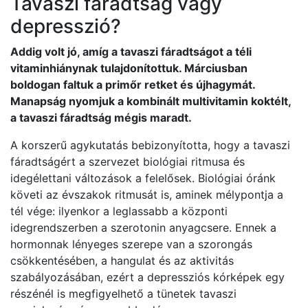
Tavaszi fáradtság vagy
depresszió?
Addig volt jó, amíg a tavaszi fáradtságot a téli
vitaminhiánynak tulajdonítottuk. Márciusban
boldogan faltuk a primőr retket és újhagymát.
Manapság nyomjuk a kombinált multivitamin koktélt,
a tavaszi fáradtság mégis maradt.
A korszerű agykutatás bebizonyította, hogy a tavaszi
fáradtságért a szervezet biológiai ritmusa és
idegélettani változások a felelősek. Biológiai óránk
követi az évszakok ritmusát is, aminek mélypontja a
tél vége: ilyenkor a leglassabb a központi
idegrendszerben a szerotonin anyagcsere. Ennek a
hormonnak lényeges szerepe van a szorongás
csökkentésében, a hangulat és az aktivitás
szabályozásában, ezért a depressziós kórképek egy
részénél is megfigyelhető a tünetek tavaszi