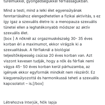
türelmükkel, gyöngédségükkel férfiasságukban.
Mind a testi, mind a lelki élet egyensúlyának
fenntartásához elengedhetetlen a fizikai aktivitás, s ez
így igaz a szexuális életre is: a menopauza szexuális
tünetei ellen a leghatékonyabb módszer az aktív
szexuális élet.
[box ] A nőknél az orgazmuskészség 30- 35 éves
korban éri a maximumot, ekkor virágzik ki a
szexualitásuk. A férfiaknál a biológiai
teljesítőképesség csúcsa 20 éves korban van. Azt
viszont kevesen tudják, hogy a nők és férfiak nemi
vágya 45- 50 éves korban kerül párhuzamba, az
igények ekkor egyformák mindkét nem részéről. Ez
kiegyensúlyozottá és harmonikussá teheti a szexuális
kapcsolatot – is.[/box]
Létrehozva
Interjúk
,
Nők lapja