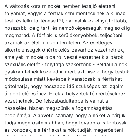
A változás kora mindkét nemben lezajló élettani
folyamat, vagyis a férfiak sem mentesülnek a klimax
testi és lelki történéseitől, bár náluk ez elnyújtottabb,
hosszabb ideig tart, és nemzőképességük még sokáig
megmarad. A férfiak is sérülékenyebbek, teljesíteni
akarnak az élet minden területén. Az esetleges
sikertelenségek önértékelési zavarhoz vezethetnek,
amelyek mindkét oldalról veszélyeztethetik a párok
szexuális életét.- folytatja szakértőnk.- Például a nők
gyakran félnek közeledni, mert azt hiszik, hogy testük
módosulása miatt kevésbé kívánatosak, a férfiakat
gátolhatja, hogy hosszabb idő szükséges az izgalmi
állapot eléréséhez. Ezek a helyzetek félreértésekhez
vezethetnek. De felszabadultabbá is válhat a
házasélet, hiszen megszűnik a fogamzásgátlás
problémája. Alapvető szabály, hogy a nőket a párjuk
tudja megerősíteni abban, hogy továbbra is fontosak
és vonzóak, s a férfiakat a nők tudják megerősíteni