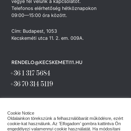
vegye fel velünk a kapcsolatot.
Telefonos elérhetőség hétköznapokon
09:00—15:00 óra között.
Cím: Budapest, 1053
Kecskeméti utca 11. 2. em. 009A.
RENDELO@KECSKEMETI11.HU
+36 1 317 5684
+36 70 314 5119
Cookie Notice
Oldalainkon törekszünk a felhasználóbarát működésre, ezért
cookie-kat használunk. Az ’Elfogadom’ gombra kattintva Ön
engedélyezi valamennyi cookie használatát. Ha módosítani