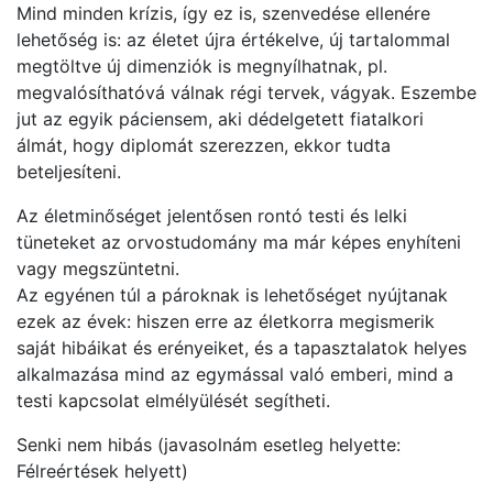
Mind minden krízis, így ez is, szenvedése ellenére
lehetőség is: az életet újra értékelve, új tartalommal
megtöltve új dimenziók is megnyílhatnak, pl.
megvalósíthatóvá válnak régi tervek, vágyak. Eszembe
jut az egyik páciensem, aki dédelgetett fiatalkori
álmát, hogy diplomát szerezzen, ekkor tudta
beteljesíteni.
Az életminőséget jelentősen rontó testi és lelki
tüneteket az orvostudomány ma már képes enyhíteni
vagy megszüntetni.
Az egyénen túl a pároknak is lehetőséget nyújtanak
ezek az évek: hiszen erre az életkorra megismerik
saját hibáikat és erényeiket, és a tapasztalatok helyes
alkalmazása mind az egymással való emberi, mind a
testi kapcsolat elmélyülését segítheti.
Senki nem hibás (javasolnám esetleg helyette:
Félreértések helyett)