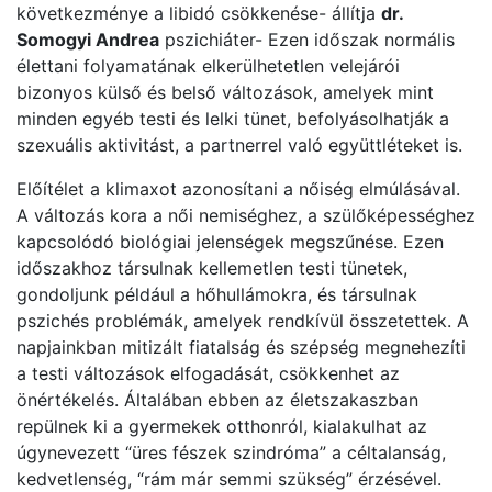
következménye a libidó csökkenése- állítja
dr.
Somogyi Andrea
pszichiáter- Ezen időszak normális
élettani folyamatának elkerülhetetlen velejárói
bizonyos külső és belső változások, amelyek mint
minden egyéb testi és lelki tünet, befolyásolhatják a
szexuális aktivitást, a partnerrel való együttléteket is.
Előítélet a klimaxot azonosítani a nőiség elmúlásával.
A változás kora a női nemiséghez, a szülőképességhez
kapcsolódó biológiai jelenségek megszűnése. Ezen
időszakhoz társulnak kellemetlen testi tünetek,
gondoljunk például a hőhullámokra, és társulnak
pszichés problémák, amelyek rendkívül összetettek. A
napjainkban mitizált fiatalság és szépség megnehezíti
a testi változások elfogadását, csökkenhet az
önértékelés. Általában ebben az életszakaszban
repülnek ki a gyermekek otthonról, kialakulhat az
úgynevezett “üres fészek szindróma” a céltalanság,
kedvetlenség, “rám már semmi szükség” érzésével.